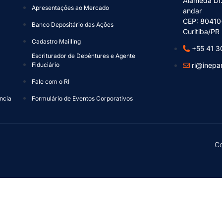
Alameda Dr.
a
Apresentações ao Mercado
andar
CEP: 80410
Banco Depositário das Ações
Curitiba/PR
Cadastro Mailling
+55 41 3
Escriturador de Debêntures e Agente
Fiduciário
ri@inepa
Fale com o RI
ncia
Formulário de Eventos Corporativos
Co