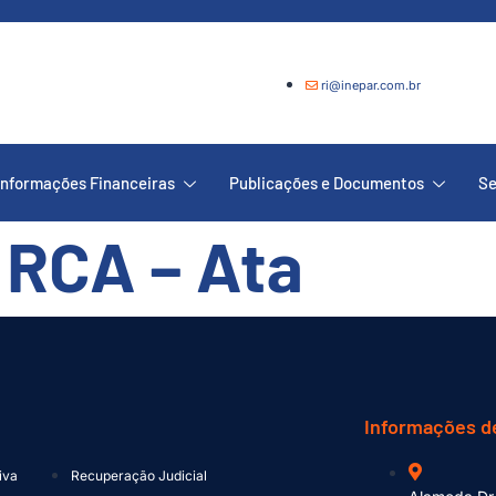
ri@inepar.com.br
Informações Financeiras
Publicações e Documentos
Se
 RCA – Ata
Informações d
iva
Recuperação Judicial