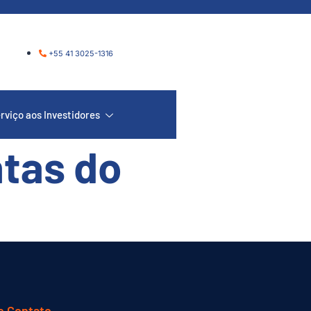
+55 41 3025-1316
rviço aos Investidores
tas do
e Contato