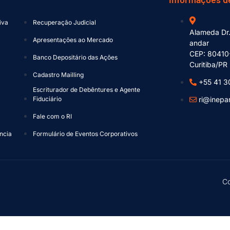
iva
Recuperação Judicial
Alameda Dr.
a
Apresentações ao Mercado
andar
CEP: 80410
Banco Depositário das Ações
Curitiba/PR
Cadastro Mailling
+55 41 3
Escriturador de Debêntures e Agente
Fiduciário
ri@inepa
Fale com o RI
ncia
Formulário de Eventos Corporativos
Co