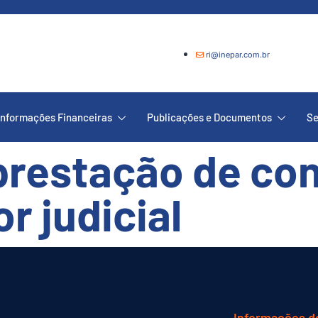
ri@inepar.com.br
Informações Financeiras
Publicações e Documentos
Se
prestação de con
r judicial
Informações d