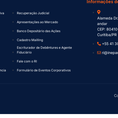
Informações d
iva
Recuperação Judicial
Alameda Dr.
a
Apresentações ao Mercado
andar
CEP: 80410
Banco Depositário das Ações
Curitiba/PR
Cadastro Mailling
+55 41 3
Escriturador de Debêntures e Agente
Fiduciário
ri@inepa
Fale com o RI
ncia
Formulário de Eventos Corporativos
Co