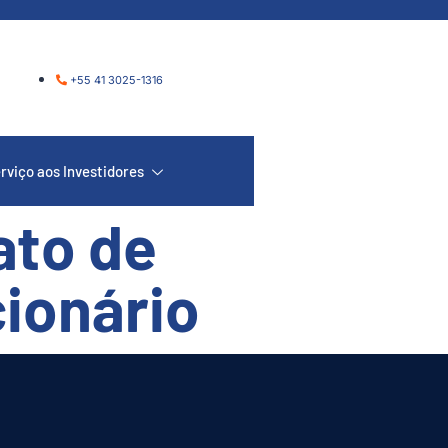
+55 41 3025-1316
rviço aos Investidores
ato de
cionário