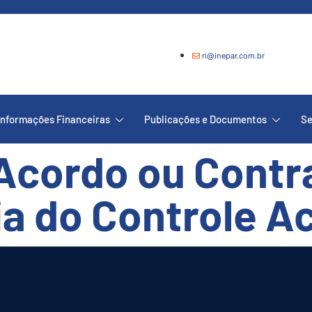
ri@inepar.com.br
Informações Financeiras
Publicações e Documentos
Se
 Acordo ou Contr
a do Controle A