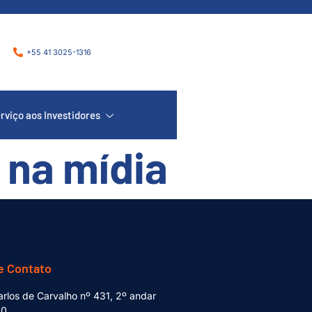
+55 41 3025-1316
rviço aos Investidores
a na mídia
e Contato
rlos de Carvalho nº 431, 2º andar
80