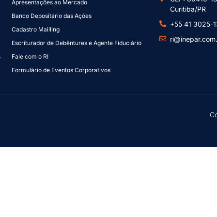
Apresentações ao Mercado
Curitiba/PR
Banco Depositário das Ações
+55 41 3025-
Cadastro Mailling
ri@inepar.com
Escriturador de Debêntures e Agente Fiduciário
s
Fale com o RI
Formulário de Eventos Corporativos
Co