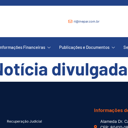
ri@inepar.com.br
Informações Financeiras
Publicações e Documentos
Se
Notícia divulgad
Informações d
Alameda Dr. Ca
Recuperação Judicial
CEP: 80410-1