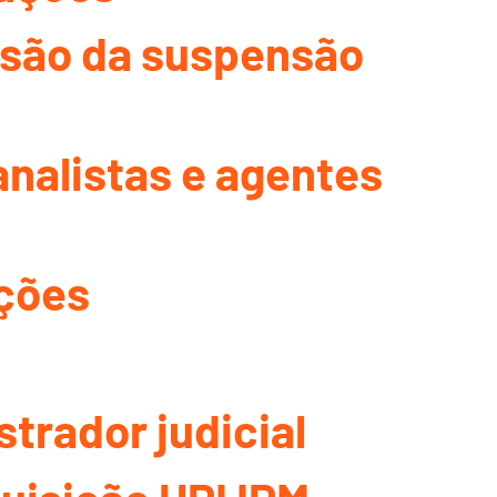
rsão da suspensão
analistas e agentes
ções
trador judicial