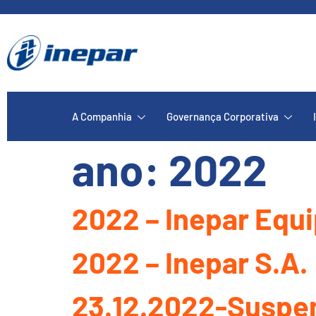
A Companhia
Governança Corporativa
ano:
2022
2022 – Inepar Equ
2022 – Inepar S.A.
23.12.2022-Suspe