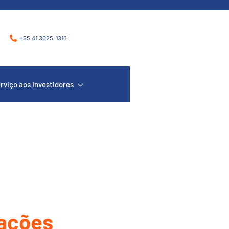
+55 41 3025-1316
rviço aos Investidores
 ações