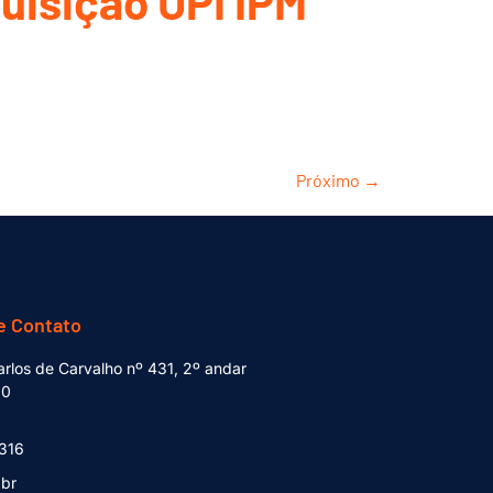
quisição UPI IPM
Próximo
→
e Contato
rlos de Carvalho nº 431, 2º andar
80
1316
.br