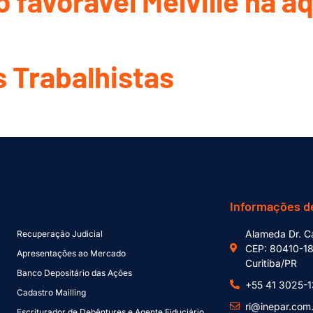
 favorável Melville na a
 Trabalhistas
Informações d
Alameda Dr. Ca
Recuperação Judicial
CEP: 80410-1
Apresentações ao Mercado
Curitiba/PR
Banco Depositário das Ações
+55 41 3025-
Cadastro Mailling
ri@inepar.com
Escriturador de Debêntures e Agente Fiduciário