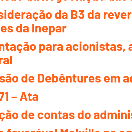
ideração da B3 da reve
es da Inepar
tação para acionistas, 
ral
são de Debêntures em a
1 – Ata
ão de contas do adminis