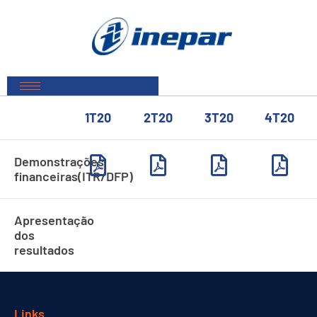
1T20
2T20
3T20
4T20
Demonstrações
financeiras(ITR/DFP)
Apresentação
dos
resultados​
Links